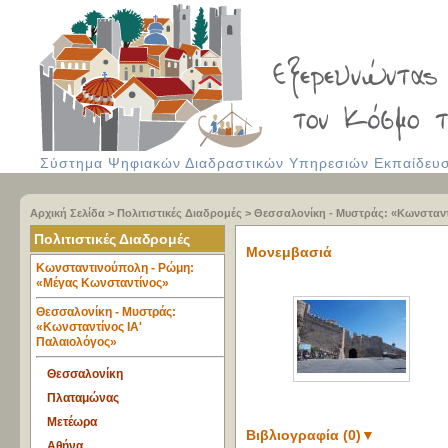
Σύστημα Ψηφιακών Διαδραστικών Υπηρεσιών Εκπαίδευση
Αρχική Σελίδα
>
Πολιτιστικές Διαδρομές
>
Θεσσαλονίκη - Μυστράς: «Κωνσταντ
Πολιτιστικές Διαδρομές
Μονεμβασιά
Κωνσταντινούπολη - Ρώμη:
«Μέγας Κωνσταντίνος»
Θεσσαλονίκη - Μυστράς:
«Κωνσταντίνος ΙΑ'
Παλαιολόγος»
Θεσσαλονίκη
Πλαταμώνας
Μετέωρα
Βιβλιογραφία (0)
▼
Αθήνα