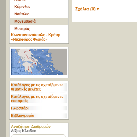
Κόρινθος
Σχόλια (0)
▼
Ναύπλιο
Μονεμβασιά
Μυστράς
Κωνσταντινούπολη - Κρήτη:
«Νικηφόρος Φωκάς»
Κατάλογος με τις σχετιζόμενες
θεματικές μελέτες
Κατάλογος με τις σχετιζόμενες
εκπομπές
Γλωσσάρι
Βιβλιογραφία
Aναζήτηση Διαδρομών
Λέξεις Κλειδιά: