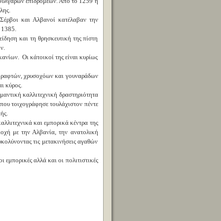
Βουλγάρων επιδρομέων. Από το 1259 η
λης.
 Σέρβοι και Αλβανοί κατέλαβαν την
 1385.
είδηση και τη θρησκευτική της πίστη
ν.
ανίων. Οι κάτοικοί της είναι κυρίως
ν ραφτών, χρυσοχόων και γουναράδων
ι κύρος.
μαντική καλλιτεχνική δραστηριότητα
 που τοιχογράφησε τουλάχιστον πέντε
ής.
καλλιτεχνικά και εμπορικά κέντρα της
ιοχή με την Αλβανία, την ανατολική
υκολύνοντας τις μετακινήσεις αγαθών
ι εμπορικές αλλά και οι πολιτιστικές