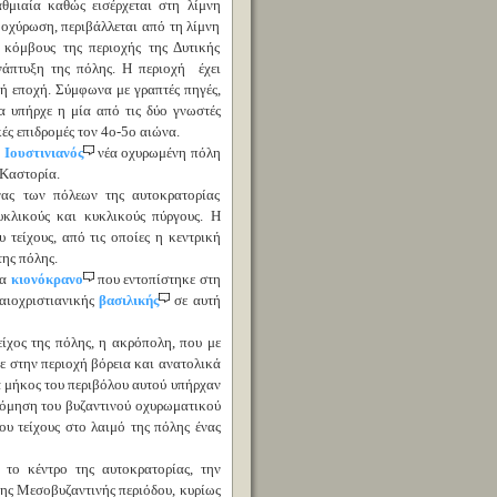
θμιαία καθώς εισέρχεται στη λίμνη
 οχύρωση, περιβάλλεται από τη λίμνη
 κόμβους της περιοχής της Δυτικής
νάπτυξη της πόλης. Η περιοχή έχει
κή εποχή. Σύμφωνα με γραπτές πηγές,
α υπήρχε η μία από τις δύο γνωστές
ές επιδρομές τον 4ο-5ο αιώνα.
ο
Ιουστινιανός
νέα οχυρωμένη πόλη
 Καστορία.
νας των πόλεων της αυτοκρατορίας
υκλικούς και κυκλικούς πύργους. Η
τείχους, από τις οποίες η κεντρική
της πόλης.
να
κιονόκρανο
που εντοπίστηκε στη
λαιοχριστιανικής
βασιλικής
σε αυτή
είχος της πόλης, η ακρόπολη, που με
γε στην περιοχή βόρεια και ανατολικά
ά μήκος του περιβόλου αυτού υπήρχαν
οδόμηση του βυζαντινού οχυρωματικού
ου τείχους στο λαιμό της πόλης ένας
το κέντρο της αυτοκρατορίας, την
 της Μεσοβυζαντινής περιόδου, κυρίως