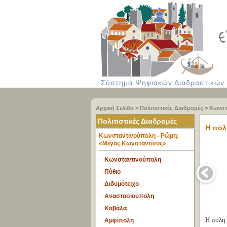
Σύστημα Ψηφιακών Διαδραστικών Υ
Αρχική Σελίδα
>
Πολιτιστικές Διαδρομές
>
Κωνστ
Πολιτιστικές Διαδρομές
Η πόλ
Κωνσταντινούπολη - Ρώμη:
«Μέγας Κωνσταντίνος»
Κωνσταντινούπολη
Πύθιο
Διδυμότειχο
Αναστασιούπολη
Καβάλα
Η πόλη 
Αμφίπολη