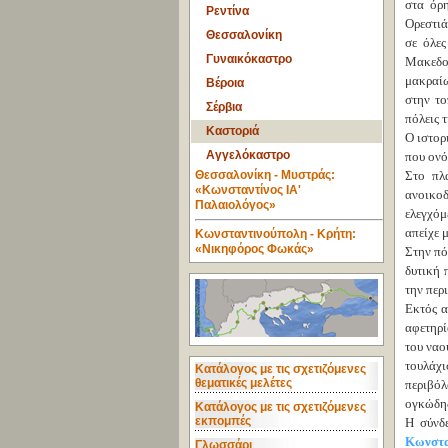
στα όρη
Ρεντίνα
Ορεστιά
Θεσσαλονίκη
σε όλες
Γυναικόκαστρο
Μακεδον
μακραίω
Βέροια
στην το
Σέρβια
πόλεις 
Καστοριά
Ο ιστορ
Αγγελόκαστρο
που ονό
Θεσσαλονίκη - Μυστράς:
Στο πλ
«Κωνσταντίνος ΙΑ'
ανοικοδ
Παλαιολόγος»
ελεγχόμ
απείχε 
Κωνσταντινούπολη - Κρήτη:
«Νικηφόρος Φωκάς»
Στην πό
δυτική 
την περ
Εκτός α
αφετηρί
του ναο
τουλάχι
Κατάλογος με τις σχετιζόμενες
θεματικές μελέτες
περιβόλ
ογκώδης
Κατάλογος με τις σχετιζόμενες
εκπομπές
Η σύνδ
Kωνστα
Γλωσσάρι