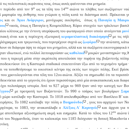
ό τις πολιτιστικές εκφάνσεις τους, όπως αυτές φαίνονται στα μνημεία.
ο
ου
ν περίοδο από τον 9
ως τα τέλη του 14
αιώνα το πλήθος των σωζόμενων ναών
ί μαρτυρία της άνθησης που γνώρισε η πόλη κατά το διάστημα αυτό. Πρόκειται γι
ος
και οι
Άγιοι Ανάργυροι
, μονόχωρες εκκλησίες, όπως η
Παναγία η Μαυρι
ους
ναούς, όπως η Παναγία η Κουμπελίδικη. Κύριο στοιχείο των τρίκλιτων βασιλ
αίου κλίτους με την έντονη υπερύψωση του φωταγωγού στον οποίο ανοίγονται
μον
ιακή είναι και η περίτεχνη εξωτερική
κεραμοπλαστική διακόσμηση
με τις πήλ
λόγραμμες και τριγωνικές, που περιτρέχουν συχνά ως
ζωφόροι
την ανώτατη, κάτω
λουν σε διάφορα ύψη το σώμα του μνημείου, αλλά και τα σωζόμενα εικονογραφικά 
ήταν ιδιωτικοί, ενώ πολλοί λειτουργούσαν ως
καθολικά
μικρών μοναστηριών της 
που η περιοχή μέσα στην ακρόπολη αποτελούσε την πυρήνα της βυζαντινής πόλη
αποδεικνύουν ότι η Καστοριά σταδιακά επεκτεινόταν έξω από το τειχισμένο τμήμα 
ει να τοποθετήσουμε το οικιστικό κέντρο της εκτός των τειχών πόλης. Εκεί βρίσ
 που χρονολογούνται στα τέλη του 12ου αιώνα. Αξίζει να σημειωθεί ότι τα περισσό
δεικνύεται από το γεγονός ότι έχουν περισσότερες από μία ανακατασκευές και διαφ
έχει πολυτάραχη ιστορία. Από το 927 μέχρι το 969 ήταν υπό την κατοχή των Β
έγγους
με προτροπή των Βυζαντινών. Το 990 ο τσάρος των βουλγάρων
Σαμ
ό χώρο κατέλαβε την Καστοριά. Το 1018 απελευθερώθηκε από τον Βασίλειο Β’ και έ
χειρήσεις. Το 1082 κατέλαβε την πόλη ο
Βοημούνδος
, γιος του αρχηγού των Ν
αργότερα, το 1083, την ανακατάλαβε ο
Αλέξιος Α΄ Κομνηνός
και άρχισε για 
ου
 με αποτέλεσμα αξιοσημείωτη ακμή και ευημερία. Κατά το τέλος του 12
αιώνα ί
πό του Νορμανδούς, όταν το καλοκαίρι του 1185 διέσχισαν τη δυτική Μακεδονία 
ονίκη.
ου