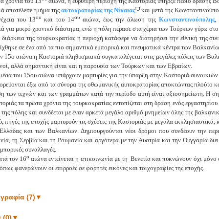
α χρόνια του 13
αιώνα, η ευρύτερη περιοχή της Καστοριάς υπήρξε πεδίο δράσης 
ά αποτέλεσε τμήμα της
αυτοκρατορίας της Νίκαιας
και μετά της Κωνσταντινούπο
ου
ου
έχεια του 13
και του 14
αιώνα, έως την άλωση της
Κωνσταντινούπολης
,
ά για μικρό χρονικό διάστημα, ενώ η πόλη πέρασε στα χέρια των Τούρκων γύρω στο
 διάρκεια της τουρκοκρατίας η περιοχή κατάφερε να διατηρήσει την εθνική της συν
λίχθηκε σε ένα από τα πιο σημαντικά εμπορικά και πνευματικά κέντρα των Βαλκανίω
ν 15ο αιώνα η Καστοριά πληθυσμιακά συγκαταλέγεται στις μεγάλες πόλεις των Βαλκ
νοί, αλλά σημαντική είναι και η παρουσία των Τούρκων και των Εβραίων.
μέσα του 15ου αιώνα υπάρχουν μαρτυρίες για την ύπαρξη στην Καστοριά συνοικιώ
ορεύονται έξω από τα σύνορα της οθωμανικής αυτοκρατορίας αποκτώντας πλούτο κα
η των τεχνών και των γραμμάτων κατά την περίοδο αυτή είναι αξιοσημείωτη. Η ση
τοριάς τα πρώτα χρόνια της τουρκοκρατίας εντοπίζεται στη δράση ενός εργαστηρίου
 της πόλης και συνδέεται με έναν αρκετά μεγάλο αριθμό μνημείων όλης της βαλκανικ
ές πηγές της εποχής μαρτυρούν τις σχέσεις της Καστοριάς με μεγάλα εκκλησιαστικά, 
Ελλάδας και των Βαλκανίων. Δημιουργούνται νέοι δρόμοι που συνδέουν την περ
ία, τη Σερβία και τη Ρουμανία και αργότερα με την Αυστρία και την Ουγγαρία διε
 εμπορικές συναλλαγές.
ο
ατά τον 16
αιώνα εντείνεται η επικοινωνία με τη Βενετία και πυκνώνουν όχι μόνο ο
 όπως φανερώνουν οι επιρροές σε φορητές εικόνες και τοιχογραφίες της εποχής.
γραφία (7)
▼
 (0)
▼