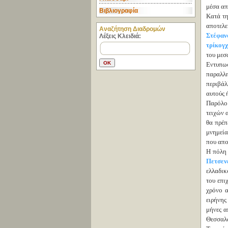
μέσα απ
Βιβλιογραφία
Κατά τη
αποτελε
Aναζήτηση Διαδρομών
Στέφαν
Λέξεις Κλειδιά:
τρίκογχ
του μεσ
Εντυπωσ
παραλλη
περιβάλ
αυτούς 
Παρόλο 
τειχών 
θα πρέπ
μνημεία
που απο
Η πόλη 
Πετσεν
ελλαδικ
του επι
χρόνο 
ειρήνης
μήνες α
Θεσσαλ