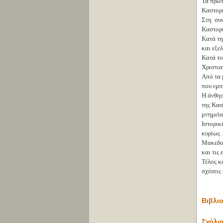
Τα πρώτ
Καστορι
Στη συν
Καστορι
Κατά τη
και εξε
Κατά το
Χριστια
Από τα 
που εμπ
Η άνθησ
της Κασ
μνημεία
Ιστορικ
κυρίως 
Μακεδον
και τις
Τέλος κ
σχέσεις
Βιβλιο
Σχόλια