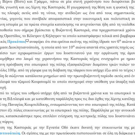
 Βέρνο (Βίστι) και Γράμμο, πάνω σε μία στενή χερσόνησο που διευρύνεται βα
δα, γνωστή και ως Λίμνη της Καστοριάς. Η γεωγραφική της θέση και η φυσική της
 τις πλευρές εκτός από τη νότια, την ανέδειξαν ως ένα από τους σημαντικούς
ίας, γεγονός που συνέβαλε αποφασιστικά στην οικονομική και πολιτιστική α
νη ιστορία με τα πρώτα στοιχεία κατοίκησης να ανιχνεύονται ήδη από τη νεολιθι
ποθεσία που σήμερα βρίσκεται η Βυζαντινή Καστοριά, στα προχριστιανικά χρόνι
της Ορεστίδος, το Κέλετρον ή Κήλητρον το οποίο καταστράφηκε τελικά από βαρβαρικ
ο
ικός
Προκόπιος
αναφέρει ότι στα ερείπια εκείνης της πόλης ίδρυσε τον 6
αιώνα 
ο
μασε Διοκλητιανούπολη, η οποία από τον 10
αιώνα απαντά στις γραπτές πηγές ως
αίσιο των οχυρωματικών έργων του Ιουστινιανού για την οργάνωση της άμυ
ομήθηκε στο λαιμό της χερσονήσου της Καστοριάς τείχος ενισχυμένο με ημικ
ενη πρόσβαση στο εσωτερικό της πόλης εξασφαλιζόταν διαμέσου τριών πυλών του 
μόλις 100μ. από τη γέφυρα για τη διάβαση της τάφρου που υπήρχε έξω από το τείχος 
λη δε σώζονται κατάλοιπα μνημείων από την πρωτοβυζαντινή περίοδο εκτός από έ
πλευρά του τζαμιού Κουρσουμλί το οποίο συνηγορεί στην υπόθεση για ύπαρξη πα
ιοχή.
πό το τείχος του ισθμού υπήρχε ήδη από τα βυζαντινά χρόνια και το εσωτερικό τ
α τη ΒΔ πλευρά και με κατεύθυνση παράλληλη προς τις δυο όχθες της λίμνης κατέλη
ύ της Παναγίας Κουμπελίδικης, ενσωματώνοντας τον στο εσωτερικό της πόλης. Κατ
στον έξι πύλες επικοινωνίας με το εσωτερικό της πόλης. Παράλληλα με την ανοικ
ου, κατασκευάστηκε προς επιπλέον ενίσχυση της κεντρικής πύλης του Ιουστινιάνει
 πύργος.
εση της Kαστοριάς με την Εγνατία Οδό έκανε δυνατή την επικοινωνία της με 
ντινούπολη
. Οι σχέσεις της με την πρωτεύουσα πιστοποιούνται σε όλη τη διάρκεια