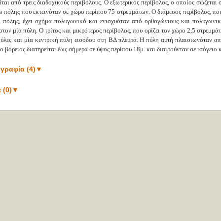
ίται από τρεις διαδοχικούς περιβόλους. Ο εξωτερικός περίβολος, ο οποίος σώζεται 
ω πόλης που εκτεινόταν σε χώρο περίπου 75 στρεμμάτων. Ο διάμεσος περίβολος, πο
 πόλης, έχει σχήμα πολυγωνικό και ενισχυόταν από ορθογώνιους και πολυγωνικ
στον μία πύλη. Ο τρίτος και μικρότερος περίβολος, που ορίζει τον χώρο 2,5 στρεμμά
πύλες και μία κεντρική πύλη εισόδου στη ΒΔ πλευρά. Η πύλη αυτή πλαισιωνόταν απ
ο βόρειος διατηρείται έως σήμερα σε ύψος περίπου 18μ. και διαιρούνταν σε ισόγειο κ
γραφία (4)
▼
 (0)
▼