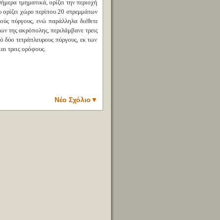
σήμερα τμηματικά, ορίζει την περιοχή
υ ορίζει χώρο περίπου 20 στρεμμάτων
ούς πύργους, ενώ παράλληλα διέθετε
των της ακρόπολης, περιλάμβανε τρεις
ό δύο τετράπλευρους πύργους, εκ των
αι τρεις ορόφους.
Νέο Σχόλιο
▼