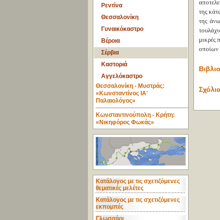
αποτελε
Ρεντίνα
της κάτ
Θεσσαλονίκη
της άνω
Γυναικόκαστρο
τουλάχι
μικρές 
Βέροια
οποίων 
Σέρβια
Καστοριά
Βιβλιο
Αγγελόκαστρο
Θεσσαλονίκη - Μυστράς:
Σχόλια
«Κωνσταντίνος ΙΑ'
Παλαιολόγος»
Κωνσταντινούπολη - Κρήτη:
«Νικηφόρος Φωκάς»
Κατάλογος με τις σχετιζόμενες
θεματικές μελέτες
Κατάλογος με τις σχετιζόμενες
εκπομπές
Γλωσσάρι