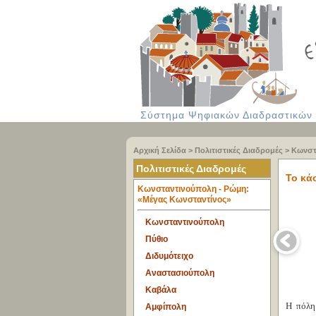
Σύστημα Ψηφιακών Διαδραστικών Υ
Αρχική Σελίδα
>
Πολιτιστικές Διαδρομές
>
Κωνστ
Πολιτιστικές Διαδρομές
Το κά
Κωνσταντινούπολη - Ρώμη:
«Μέγας Κωνσταντίνος»
Κωνσταντινούπολη
Πύθιο
Διδυμότειχο
Αναστασιούπολη
Καβάλα
Η πόλη 
Αμφίπολη