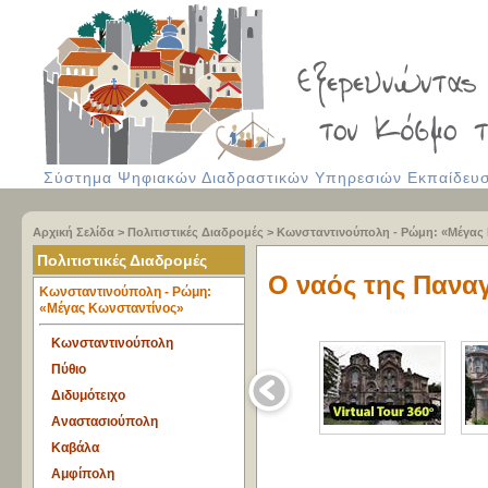
Σύστημα Ψηφιακών Διαδραστικών Υπηρεσιών Εκπαίδευση
Αρχική Σελίδα
>
Πολιτιστικές Διαδρομές
>
Κωνσταντινούπολη - Ρώμη: «Μέγας
Πολιτιστικές Διαδρομές
Ο ναός της Πανα
Κωνσταντινούπολη - Ρώμη:
«Μέγας Κωνσταντίνος»
Κωνσταντινούπολη
Πύθιο
Διδυμότειχο
Αναστασιούπολη
Καβάλα
Αμφίπολη