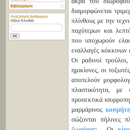
άκρα του διώροφ
Βιβλιογραφία
διαμορφώνεται τριμε
Aναζήτηση Διαδρομών
πλίνθους με την τεχν
Λέξεις Κλειδιά:
παχύτερων και λεπτό
που υποχωρούν ελαφ
εναλλαγές κόκκινων 
Οι ραδινοί τρούλοι,
ημικίονες, οι τοξωτέ
αποτελούν μορφολογ
πλαστικότητα, με
προσεκτικά ισορροπημ
μαρμάρινος
κοσμήτ
σώζονται πήλινες 
ζωφόρο
. Οι
κίον