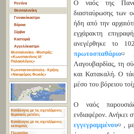
Ο ναός της Πανα
Ρεντίνα
Θεσσαλονίκη
διασταύρωσης των οδ
Γυναικόκαστρο
ήδη από την αρχαιότ
Βέροια
εγχάρακτη επιγραφ
Σέρβια
Καστοριά
ανεγέρθηκε το 10
Αγγελόκαστρο
πρωτοσπαθάριο
Θεσσαλονίκη - Μυστράς:
«Κωνσταντίνος ΙΑ'
Παλαιολόγος»
Λαγουβαρδίας, τη σύ
Κωνσταντινούπολη - Κρήτη:
και Κατακαλή. Ο τάφ
«Νικηφόρος Φωκάς»
μέσο του βόρειου τοί
Ο ναός παρουσιάζ
Κατάλογος με τις σχετιζόμενες
ενδιαφέρον. Ανήκει 
θεματικές μελέτες
Κατάλογος με τις σχετιζόμενες
εγγεγραμμένου
, μ
εκπομπές
Γλωσσάρι