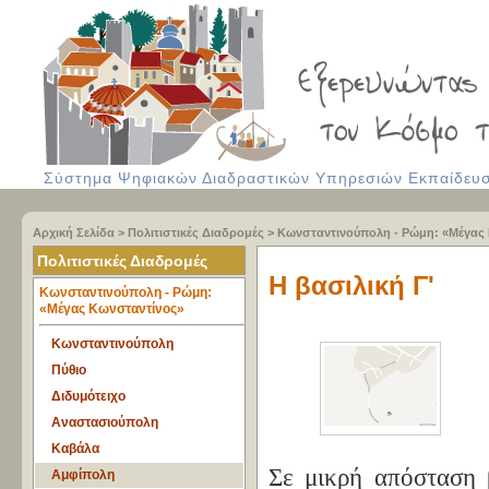
Σύστημα Ψηφιακών Διαδραστικών Υπηρεσιών Εκπαίδευση
Αρχική Σελίδα
>
Πολιτιστικές Διαδρομές
>
Κωνσταντινούπολη - Ρώμη: «Μέγας
Πολιτιστικές Διαδρομές
Η βασιλική Γ'
Κωνσταντινούπολη - Ρώμη:
«Μέγας Κωνσταντίνος»
Κωνσταντινούπολη
Πύθιο
Διδυμότειχο
Αναστασιούπολη
Καβάλα
Σε μικρή απόσταση 
Αμφίπολη