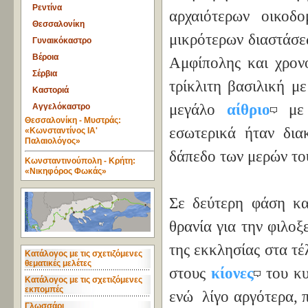
Ρεντίνα
αρχαιότερων οικοδ
Θεσσαλονίκη
μικρότερων διαστάσε
Γυναικόκαστρο
Βέροια
Αμφίπολης και χρονο
Σέρβια
τρίκλιτη βασιλική μ
Καστοριά
μεγάλο
αίθριο
μ
Αγγελόκαστρο
Θεσσαλονίκη - Μυστράς:
εσωτερικά ήταν δια
«Κωνσταντίνος ΙΑ'
Παλαιολόγος»
δάπεδο των μερών του
Κωνσταντινούπολη - Κρήτη:
«Νικηφόρος Φωκάς»
Σε δεύτερη φάση κα
θρανία για την φιλο
της εκκλησίας στα τέ
Κατάλογος με τις σχετιζόμενες
θεματικές μελέτες
στους
κίονες
του κ
Κατάλογος με τις σχετιζόμενες
εκπομπές
ενώ λίγο αργότερα, 
Γλωσσάρι