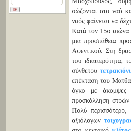
Μοσχόπουλος, σύμφ
σώζονται στο ναό κ
ναός φαίνεται να δέ
Κατά τον 15ο αιώνα
μια προσπάθεια προ
Αφεντικού. Στη δρασ
του ιδιαιτερότητα, 
σύνθετου
τετρακιόν
επέκταση του Ματθαί
όγκο με άκομψες α
προσκόλληση στοών
Πολύ περισσότερο, 
αξιόλογων
τοιχογρα
στο κεντρικό
κλίτος