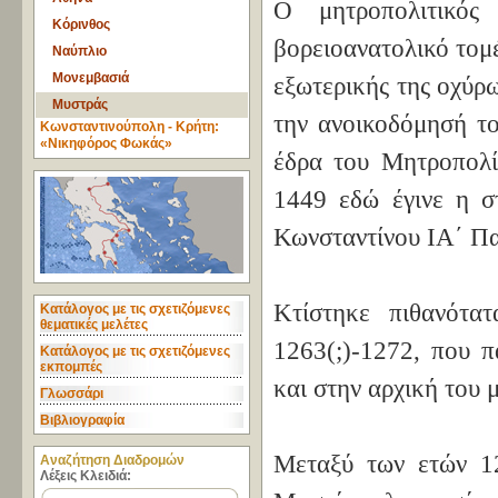
Ο μητροπολιτικός
Κόρινθος
βορειοανατολικό τομ
Ναύπλιο
Μονεμβασιά
εξωτερικής της οχύρ
Μυστράς
την ανοικοδόμησή το
Κωνσταντινούπολη - Κρήτη:
«Νικηφόρος Φωκάς»
έδρα του Μητροπολί
1449 εδώ έγινε η σ
Κωνσταντίνου ΙΑ΄ Πα
Κτίστηκε πιθανότα
Κατάλογος με τις σχετιζόμενες
θεματικές μελέτες
1263(;)-1272, που π
Κατάλογος με τις σχετιζόμενες
εκπομπές
και στην αρχική του
Γλωσσάρι
Βιβλιογραφία
Μεταξύ των ετών 1
Aναζήτηση Διαδρομών
Λέξεις Κλειδιά: