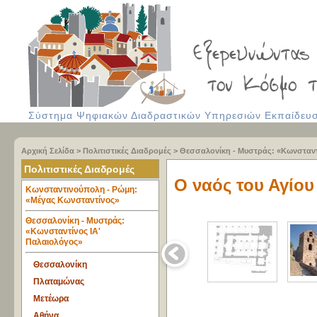
Σύστημα Ψηφιακών Διαδραστικών Υπηρεσιών Εκπαίδευση
Αρχική Σελίδα
>
Πολιτιστικές Διαδρομές
>
Θεσσαλονίκη - Μυστράς: «Κωνσταντ
Πολιτιστικές Διαδρομές
Ο ναός του Αγίου
Κωνσταντινούπολη - Ρώμη:
«Μέγας Κωνσταντίνος»
Θεσσαλονίκη - Μυστράς:
«Κωνσταντίνος ΙΑ'
Παλαιολόγος»
Θεσσαλονίκη
Πλαταμώνας
Μετέωρα
Αθήνα