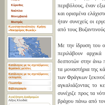
περιβόλους, έναν εξω
Κόρινθος
Ναύπλιο
και ορισμένα ελάχιστ
Μονεμβασιά
ήταν συνεχείς οι εργ
Μυστράς
Κωνσταντινούπολη - Κρήτη:
από τους Βυζαντινού
«Νικηφόρος Φωκάς»
Με την ίδρυση του ο
περιλάβουν αρχικά
δεσποτών στην άνω πό
Κατάλογος με τις σχετιζόμενες
τα μοναστήρια της κ
θεματικές μελέτες
Κατάλογος με τις σχετιζόμενες
των Φράγκων ξεκινού
εκπομπές
Γλωσσάρι
αγκαλιάζοντας το κε
Βιβλιογραφία
συνέχιζε προς τα νό
Aναζήτηση Διαδρομών
βράχου πάνω από τον
Λέξεις Κλειδιά: