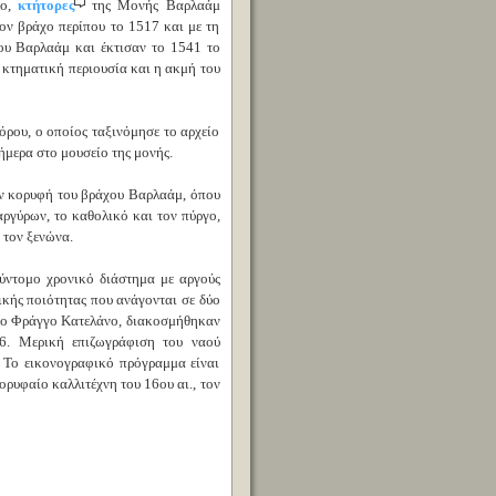
σο,
κτήτορες
της Μονής Βαρλαάμ
ον βράχο περίπου το 1517 και με τη
ου Βαρλαάμ και έκτισαν το 1541 το
 κτηματική περιουσία και η ακμή του
ρου, ο οποίος ταξινόμησε το αρχείο
ήμερα στο μουσείο της μονής.
ν κορυφή του βράχου Βαρλαάμ, όπου
ργύρων, το καθολικό και τον πύργο,
 τον ξενώνα.
ύντομο χρονικό διάστημα με αργούς
ικής ποιότητας που ανάγονται σε δύο
άφο Φράγγο Κατελάνο, διακοσμήθηκαν
66. Μερική επιζωγράφιση του ναού
 Το εικονογραφικό πρόγραμμα είναι
ορυφαίο καλλιτέχνη του 16ου αι., τον