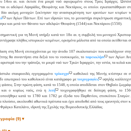
υ 14ου αι. και έκτισε ένα μικρό ναό αφιερωμένο στους Τρεις Ιεράρχες. Ωστό
ται οι αδελφοί Αψαράδες, Θεοφάνης και Νεκτάριος, οι οποίοι εγκαταστάθηκαν στ
 δύο ακόμη μοναχών ξεκίνησαν την ανασυγκρότηση των ερειπίων των κτιρίων τ
κό
των Αγίων Πάντων. Επί των ιδρυτών του, το μοναστήρι συγκέντρωσε σημαντική
τηκε και μετά τον θάνατο των αδελφών Θεοφάνη (1544) και Νεκτάριου (1550).
 σημαντική για τη Μονή υπήρξε κατά τον 18ο αι. η συμβολή του μοναχού Χριστοφό
 αντέγραψε πλήθος ιστορικών κειμένων, ορισμένα μάλιστα από τα οποία εκτίθενται σ
αση στη Μονή επιτυγχάνεται με την άνοδο 107 σκαλοπατιών που καταλήγουν στη
έπτης θα συναντήσει στα δεξιά του το νοσοκομείο, το
παρεκκλήσι
των Αγίων Ανα
 αριστερά του την τράπεζα, το μικρό ναό των Τριών Ιεραρχών, την εστία, τα κελιά και
άστυλο σταυροειδές εγγεγραμμένο
τρίκογχο
καθολικό της Μονής κτίστηκε σε σ
 Το εσωτερικό του καθολικού είναι κατάγραφο με
τοιχογραφίες
υψηλής καλλιτεχν
ς φάσεις. Στην πρώτη φάση, κατά το 1548, η οποία αποδίδεται στον Θηβαίο ζωγρ
ό και ο κυρίως ναός, ενώ η
λιτή
τοιχογραφήθηκε σε δεύτερη φάση, το 15
οποιήθηκε κατά το 1780 και 1782 με έξοδα του Παρθενίου, επισκόπου Σταγών.
ρα πλούσιο, ακολουθεί αθωνικά πρότυπα και έχει αποδοθεί από τους ερευνητές στον κ
Φράγκο Κατελάνο, ιδρυτή της Σχολής της Βορειοδυτικής Ελλάδας.
γραφία (9)
▼