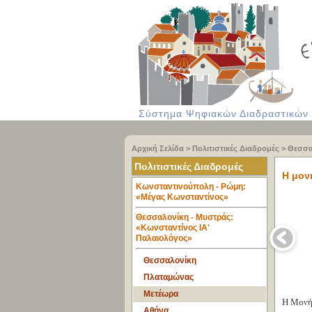
Σύστημα Ψηφιακών Διαδραστικών Υ
Αρχική Σελίδα
>
Πολιτιστικές Διαδρομές
>
Θεσσα
Πολιτιστικές Διαδρομές
Η μον
Κωνσταντινούπολη - Ρώμη:
«Μέγας Κωνσταντίνος»
Θεσσαλονίκη - Μυστράς:
«Κωνσταντίνος ΙΑ'
Παλαιολόγος»
Θεσσαλονίκη
Πλαταμώνας
Μετέωρα
Η Μονή 
Αθήνα