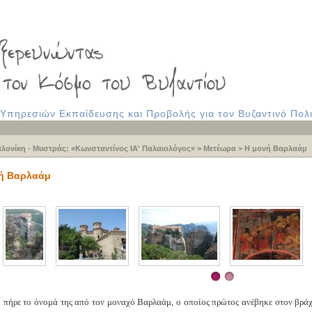
πηρεσιών Εκπαίδευσης και Προβολής για τον Βυζαντινό Πολι
λονίκη - Μυστράς: «Κωνσταντίνος ΙΑ' Παλαιολόγος»
>
Μετέωρα
>
Η μονή Βαρλαάμ
ή Βαρλαάμ
πήρε το όνομά της από τον μοναχό Βαρλαάμ, ο οποίος πρώτος ανέβηκε στον βράχο