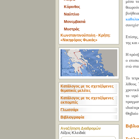
μέσα το
Κόρινθος
θεωρούν
βοήθεια
Ναύπλιο
καθολι
Μονεμβασιά
συνεχίσ
Μυστράς
Κωνσταντινούπολη - Κρήτη:
Επίσης,
«Νικηφόρος Φωκάς»
της και
Η πρόσβ
ο επισκ
ενώ στα
Το τετρ
λίθους.
Κατάλογος με τις σχετιζόμενες
χρονικέ
θεματικές μελέτες
το ιερ
Κατάλογος με τις σχετιζόμενες
πραγματ
εκπομπές
ιδιαίτε
Γλωσσάρι
Θηβαίο 
Βιβλιογραφία
Βιβλιο
Aναζήτηση Διαδρομών
Λέξεις Κλειδιά: