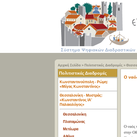
Σύστημα Ψηφιακών Διαδραστικών Υ
Αρχική Σελίδα
>
Πολιτιστικές Διαδρομές
>
Θεσσα
Πολιτιστικές Διαδρομές
Ο ναό
Κωνσταντινούπολη - Ρώμη:
«Μέγας Κωνσταντίνος»
Θεσσαλονίκη - Μυστράς:
«Κωνσταντίνος ΙΑ'
Παλαιολόγος»
Θεσσαλονίκη
Πλαταμώνας
Ο ναός 
Μετέωρα
στην Οδ
Αθήνα