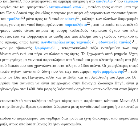
 και Δανιήλ, που αναφέρονται σε έμμετρη επιγραφή στο
επιστύλιο
του
τέμπλο
γνωρίσματα του ηπειρωτικού
οκταγωνικού ναού
, ωστόσο τρεις αιώνες μετά τη
τον Όσιο Λουκά της Φωκίδας εισάγουν μια σειρά αξιοπρόσεκτων τροποποιήσεων
 του
τρούλου
μόνο προς τα δυτικά σε
κίονες
, κάλυψη των πλαγίων διαμερισμά
σσερις γωνίες του ναού διαμορφώνονται
παρεκκλήσια
, από τα οποία τα ανατολικά
ιγμένος αυτός τύπος παίρνει τη μορφή κυβοειδούς κτιριακού όγκου που κλιμ
νοντας έτσι να ισορροπήσει το αισθητικό αποτέλεσμα του ογκώδους κεντρικού τρ
κής σχολής, όπως ζώνες
πλινθοπερίκλειστης τεχνικής
,
οδοντωτές ταινίες
,
ρχαν με αβακωτές
ζωφόρους
, τεταρτοκυκλικά τόξα εκατέρωθεν των π
άνουν από εκεί και πέρα να πλάσουν τις όψεις. Το ξεχωριστό αυτό μνημείο δέχτη
 με πυργόσχημα γωνιακά παρεκκλήσια στα δυτικά και μιας κλειστής στοάς στα βόρε
ικού διακόσμου που χρονολογείται στα τέλη του 13ου αιώνα. Οι χαμηλότερες επιφ
ωτικών αγίων πάνω από ζώνη που θα είχε απομίμηση
ορθομαρμάρωσης
, ενώ
από τον Βίο της Παναγίας, αλλά και τα Πάθη και την Ανάσταση του Xριστού. Οι
ησίου που φαίνεται να είναι αφιερωμένο στην Παναγία Ζωοδόχο Πηγή, είναι μ
ηθούν γύρω στα 1400. Δύο μορφές βυζαντινών αρχόντων απεικονίζονται στον βόρειο 
ειοανατολικό παρεκκλήσιο υπάρχει τάφος και η παράσταση κάποιου Μανουήλ Π
 στην Παναγία Βρεφοκρατούσα. Σύμφωνα με τη συνοδευτική επιγραφή ο εικονιζόμεν
ειοδυτικό παρεκκλήσιο του νάρθηκα διατηρούνται ίχνη διακόσμου από παραστάσ
ριήλ, στους οποίους πιθανώς θα ήταν αφιερωμένο.