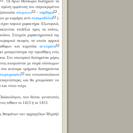
υ
. Οι Άγιοι Θεόδωροι διατηρούν τα
ν πρώτη εμφάνιση του συγκεκριμένου
 (απουσία
υπερώων
–
νάρθηκα
,
των με καμάρες αντί
σταυροθόλια
).
 είχαν ταφικό χαρακτήρα. Εξωτερικά,
ακώνεται επιδέξια προς τα επάνω,
ούλου. Στοιχεία χαρακτηριστικά της
 κεραμικά σκυφία, τα οποία αρχικά
αραθύρων και καμπύλα
αετώματα
κε μεταγενέστερα την προσθήκη ενός
ια. Στο εσωτερικό διατηρείται μέρος
άνεις κοσμούνται με σειρά ολόσωμων
 στα ανώτερα τμήματα διατηρούνται
τοιχογραφίες
του νοτιοανατολικού
εταγενέστερες και θα μπορούσαν να
και νότιο τοίχο.
αλαιολόγου, που δέεται γονατιστός
ος πέθανε το 1423 ή το 1453.
εις θαυμάτων των αρχαγγέλων Μιχαήλ