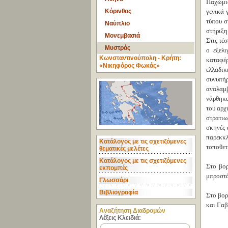
Παχώμιο
Κόρινθος
γενικά 
τύπου σ
Ναύπλιο
στήριξη
Μονεμβασιά
Στις τέ
Μυστράς
ο εξελ
Κωνσταντινούπολη - Κρήτη:
καταφέρ
«Νικηφόρος Φωκάς»
ελλαδι
συνυπή
αναλαμβ
νάρθηκα
του αρχ
στρατι
σκηνές 
παρεκκλ
Κατάλογος με τις σχετιζόμενες
τοποθετ
θεματικές μελέτες
Κατάλογος με τις σχετιζόμενες
Στο βορ
εκπομπές
μπροστά
Γλωσσάρι
Βιβλιογραφία
Στο βορ
και Γαβ
Aναζήτηση Διαδρομών
Λέξεις Κλειδιά: